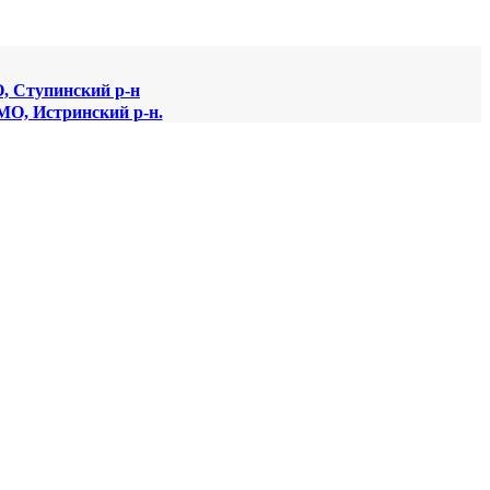
О, Ступинский р-н
 МО, Истринский р-н.