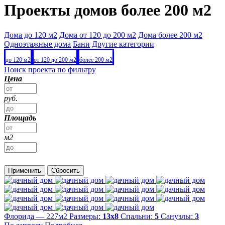
Проекты домов более 200 м2
Дома до 120 м2
Дома от 120 до 200 м2
Дома более 200 м2
Одноэтажные дома
Бани
Другие категории
до 120 м2
от 120 до 200 м2
более 200 м2
Поиск проекта по фильтру
Цена
руб.
Площадь
м2
Применить
Сбросить
Флорида — 227м2
Размеры:
13х8
Спальни:
5
Санузлы:
3