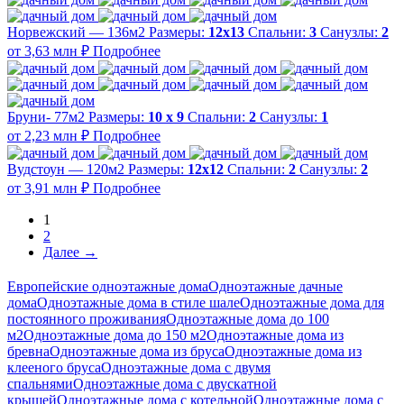
Норвежский — 136м2
Размеры:
12х13
Спальни:
3
Санузлы:
2
от 3,63 млн ₽
Подробнее
Бруни- 77м2
Размеры:
10 х 9
Спальни:
2
Санузлы:
1
от 2,23 млн ₽
Подробнее
Вудстоун — 120м2
Размеры:
12х12
Спальни:
2
Санузлы:
2
от 3,91 млн ₽
Подробнее
1
2
Далее →
Европейские одноэтажные дома
Одноэтажные дачные
дома
Одноэтажные дома в стиле шале
Одноэтажные дома для
постоянного проживания
Одноэтажные дома до 100
м2
Одноэтажные дома до 150 м2
Одноэтажные дома из
бревна
Одноэтажные дома из бруса
Одноэтажные дома из
клееного бруса
Одноэтажные дома с двумя
спальнями
Одноэтажные дома с двускатной
крышей
Одноэтажные дома с котельной
Одноэтажные дома с