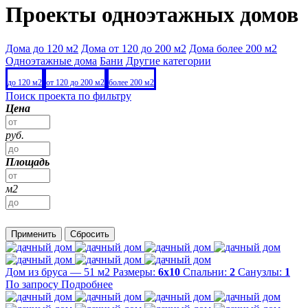
Проекты одноэтажных домов
Дома до 120 м2
Дома от 120 до 200 м2
Дома более 200 м2
Одноэтажные дома
Бани
Другие категории
до 120 м2
от 120 до 200 м2
более 200 м2
Поиск проекта по фильтру
Цена
руб.
Площадь
м2
Применить
Сбросить
Дом из бруса — 51 м2
Размеры:
6х10
Спальни:
2
Санузлы:
1
По запросу
Подробнее