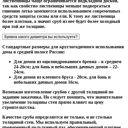
лиственницы чаще ограничивается подкладной доской,
так как свойство лиственицы меньше подвергаться
гниению легко заменяется использованием современных
средств защиты сосны или ели. К тому же лиственица
более плотная, а значит сруб из нее будет более холодный
при той же толщине.
Бревна какого диаметра вы используете?
Стандартные размеры для круглогодичного использвания
дома в средней полосе России:
Для домов из оцилиндрованного бревна – в среднем
24-26см; для бань и небольших дачных домов – 22-
24см.
Для домов из клееного бруса - 20см, для бань и
небольших дачных домов 16см.
Возможно изготовление срубов с другой толщиной по
заданию заказчика. Но следует помнить, что значительное
увеличение толщины стен прямо влияет на цену
строительтства.
Качество сруба определяется не только, и не столько
толщиной стен. Мы используем правильный,
проверенный полулунный паз, обеспечивающий плотное