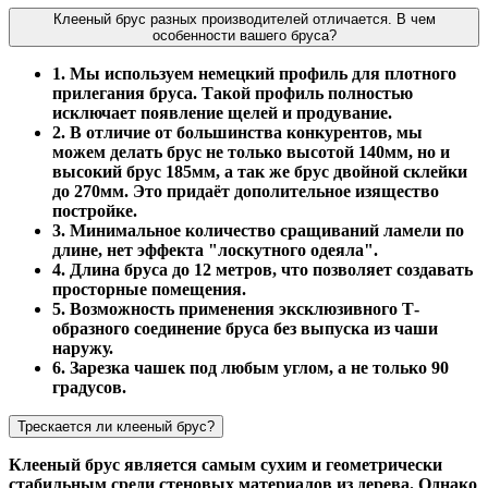
Клееный брус разных производителей отличается. В чем
особенности вашего бруса?
1. Мы используем немецкий профиль для плотного
прилегания бруса. Такой профиль полностью
исключает появление щелей и продувание.
2. В отличие от большинства конкурентов, мы
можем делать брус не только высотой 140мм, но и
высокий брус 185мм, а так же брус двойной склейки
до 270мм. Это придаёт дополительное изящество
постройке.
3. Минимальное количество сращиваний ламели по
длине, нет эффекта "лоскутного одеяла".
4. Длина бруса до 12 метров, что позволяет создавать
просторные помещения.
5. Возможность применения эксклюзивного Т-
образного соединение бруса без выпуска из чаши
наружу.
6. Зарезка чашек под любым углом, а не только 90
градусов.
Трескается ли клееный брус?
Клееный брус является самым сухим и геометрически
стабильным среди стеновых материалов из дерева. Однако