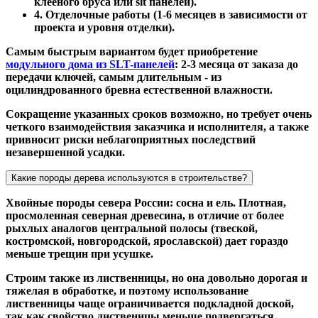
клееного бруса или slt панелей).
4. Отделочные работы (1-6 месяцев в зависимости от
проекта и уровня отделки).
Самым быстрым вариантом будет приобретение
модульного дома из SLT-панелей
: 2-3 месяца от заказа до
передачи ключей, самым длительным - из
оцилиндрованного бревна естественной влажности.
Сокращение указанных сроков возможно, но требует очень
четкого взаимодействия заказчика и исполнителя, а также
привносит риски неблагоприятных последствий
незавершенной усадки.
Какие породы дерева используются в строительстве?
Хвойные породы севера России: сосна и ель. Плотная,
просмоленная северная древесина, в отличие от более
рыхлых аналогов центральной полосы (твеской,
костромской, новгородской, ярославской) дает гораздо
меньше трещин при усушке.
Строим также из лиственницы, но она довольно дорогая и
тяжелая в обработке, и поэтому использование
лиственницы чаще ограничивается подкладной доской,
так как свойство лиственицы меньше подвергаться