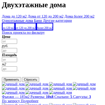
Двухэтажные дома
Дома до 120 м2
Дома от 120 до 200 м2
Дома более 200 м2
Одноэтажные дома
Бани
Другие категории
до 120 м2
от 120 до 200 м2
более 200 м2
Поиск проекта по фильтру
Цена
руб.
Площадь
м2
Применить
Сбросить
Фьюжн — 185м2
Размеры:
10х8
Спальни:
5
Санузлы:
3
По запросу
Подробнее