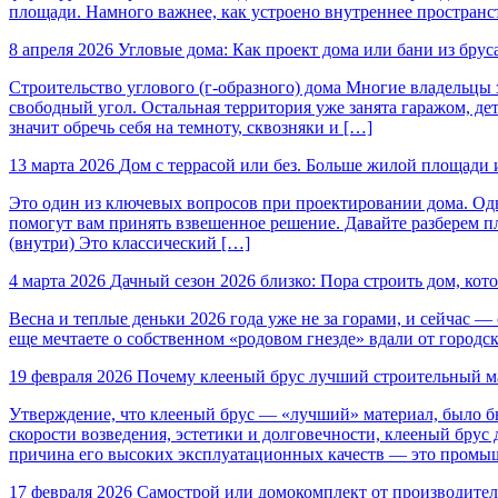
площади. Намного важнее, как устроено внутреннее пространс
8 апреля 2026
Угловые дома: Как проект дома или бани из брус
Строительство углового (г-образного) дома Многие владельцы з
свободный угол. Остальная территория уже занята гаражом, де
значит обречь себя на темноту, сквозняки и […]
13 марта 2026
Дом с террасой или без. Больше жилой площади 
Это один из ключевых вопросов при проектировании дома. Одноз
помогут вам принять взвешенное решение. Давайте разберем 
(внутри) Это классический […]
4 марта 2026
Дачный сезон 2026 близко: Пора строить дом, кот
Весна и теплые деньки 2026 года уже не за горами, и сейчас 
еще мечтаете о собственном «родовом гнезде» вдали от городск
19 февраля 2026
Почему клееный брус лучший строительный ма
Утверждение, что клееный брус — «лучший» материал, было бы
скорости возведения, эстетики и долговечности, клееный брус
причина его высоких эксплуатационных качеств — это промыш
17 февраля 2026
Самострой или домокомплект от производителя