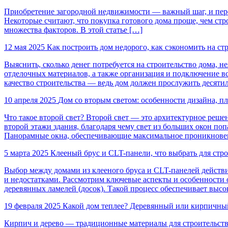
Приобретение загородной недвижимости — важный шаг, и пере
Некоторые считают, что покупка готового дома проще, чем стро
множества факторов. В этой статье […]
12 мая 2025
Как построить дом недорого, как сэкономить на ст
Выяснить, сколько денег потребуется на строительство дома, н
отделочных материалов, а также организация и подключение в
качество строительства — ведь дом должен прослужить десят
10 апреля 2025
Дом со вторым светом: особенности дизайна, п
Что такое второй свет? Второй свет — это архитектурное реше
второй этажи здания, благодаря чему свет из больших окон по
Панорамные окна, обеспечивающие максимальное проникновен
5 марта 2025
Клееный брус и CLT-панели, что выбрать для стр
Выбор между домами из клееного бруса и CLT-панелей действи
и недостатками. Рассмотрим ключевые аспекты и особенности 
деревянных ламелей (досок). Такой процесс обеспечивает высо
19 февраля 2025
Какой дом теплее? Деревянный или кирпичны
Кирпич и дерево — традиционные материалы для строительства