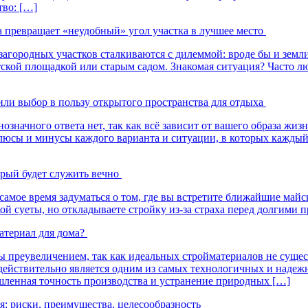
тво: […]
а превращает «неудобный» угол участка в лучшее место
агородных участков сталкиваются с дилеммой: вроде бы и земли 
тской площадкой или старым садом. Знакомая ситуация? Часто л
или выбор в пользу открытого пространства для отдыха
начного ответа нет, так как всё зависит от вашего образа жизн
плюсы и минусы каждого варианта и ситуации, в которых каждый
орый будет служить вечно
— самое время задуматься о том, где вы встретите ближайшие ма
ой суеты, но откладываете стройку из-за страха перед долгими 
териал для дома?
 преувеличением, так как идеальных стройматериалов не сущест
 действительно является одним из самых технологичных и надеж
ленная точность производства и устранение природных […]
: риски, преимущества, целесообразность