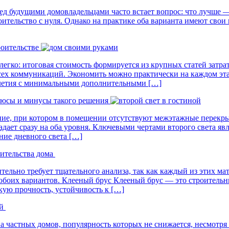
д будущими домовладельцами часто встает вопрос: что лучше —
ительство с нуля. Однако на практике оба варианта имеют свои 
роительстве
елегко: итоговая стоимость формируется из крупных статей затра
сех коммуникаций. Экономить можно практически на каждом этап
илетия с минимальными дополнительными […]
люсы и минусы такого решения
ние, при котором в помещении отсутствуют межэтажные перекрыт
падает сразу на оба уровня. Ключевыми чертами второго света 
ие дневного света […]
оительства дома
тельно требует тщательного анализа, так как каждый из этих 
обоих вариантов. Клееный брус Клееный брус — это строительн
кую прочность, устойчивость к […]
й
 частных домов, популярность которых не снижается, несмотря