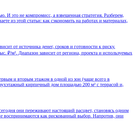
ю. И это не компромисс, а взвешенная стратегия. Разберем,
ете из этой статьи: как сэкономить на работах и материалах,
сит от источника денег, сроков и готовности к риску.
с. ₽/м². Диапазон зависит от региона, проекта и используемых
ервым и вторым этажом в одной из зон (чаще всего в
двухэтажный кирпичный дом площадью 200 м² с террасой и,
 сегодня они переживают настоящий расцвет, становясь одним
 не воспринимаются как рискованный выбор. Напротив, они