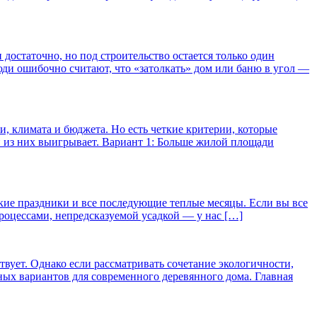
достаточно, но под строительство остается только один
юди ошибочно считают, что «затолкать» дом или баню в угол —
и, климата и бюджета. Но есть четкие критерии, которые
 из них выигрывает. Вариант 1: Больше жилой площади
йские праздники и все последующие теплые месяцы. Если вы все
процессами, непредсказуемой усадкой — у нас […]
вует. Однако если рассматривать сочетание экологичности,
ных вариантов для современного деревянного дома. Главная