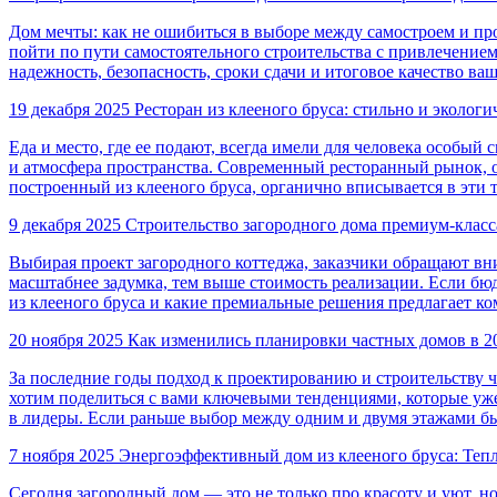
Дом мечты: как не ошибиться в выборе между самостроем и п
пойти по пути самостоятельного строительства с привлечением
надежность, безопасность, сроки сдачи и итоговое качество ва
19 декабря 2025
Ресторан из клееного бруса: стильно и экологи
Еда и место, где ее подают, всегда имели для человека особы
и атмосфера пространства. Современный ресторанный рынок, оп
построенный из клееного бруса, органично вписывается в эти 
9 декабря 2025
Строительство загородного дома премиум-класса
Выбирая проект загородного коттеджа, заказчики обращают вн
масштабнее задумка, тем выше стоимость реализации. Если бю
из клееного бруса и какие премиальные решения предлагает к
20 ноября 2025
Как изменились планировки частных домов в 20
За последние годы подход к проектированию и строительству
хотим поделиться с вами ключевыми тенденциями, которые уж
в лидеры. Если раньше выбор между одним и двумя этажами б
7 ноября 2025
Энергоэффективный дом из клееного бруса: Теп
Сегодня загородный дом — это не только про красоту и уют, 