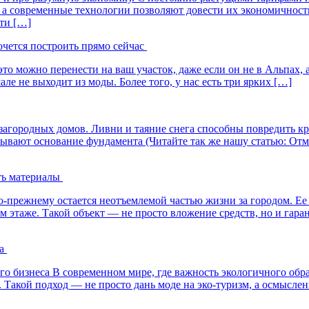
, а современные технологии позволяют довести их экономичнос
ти […]
очется построить прямо сейчас
то можно перенести на ваш участок, даже если он не в Альпах, 
ле не выходит из моды. Более того, у нас есть три ярких […]
 загородных домов. Ливни и таяние снега способны повредить к
вают основание фундамента (Читайте так же нашу статью: Отмо
ть материалы
прежнему остается неотъемлемой частью жизни за городом. Ее с
таже. Такой объект — не просто вложение средств, но и гарант
а
о бизнеса В современном мире, где важность экологичного обра
 Такой подход — не просто дань моде на эко-туризм, а осмысле