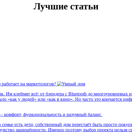
Лучшие статьи
о работает на маркетологов?
. Им клеймят всё: от блендера с Bluetooth до многоуровневых 
ыло «как у людей» или «как в кино». Но часто это кончается ци
и — комфорт, функциональность и разумный баланс
в семье есть дети, собственный дом перестаёт быть просто поку
увство защищённости. Именно поэтому выбор проекта нельзя св