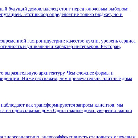
ждый будущий домовладелец стоит перед ключевым выбором:
путацией. Этот выбор определяет не только бюджет, но и
современной гастроиндустрии: качество кухни, уровень сервиса
логичность и уникальный характер интерьеров. Ресторан,
его выразительную архитектуру. Чем сложнее формы и
резиденций. Ниже расскажем, чем примечательны элитные дома
о наблюдают как трансформируются запросы клиентов, мы
роса на одноэтажные дома Одноэтажные дома уверенно вышли
 на энергоэнергрию, энергоэффективность становится ключевым