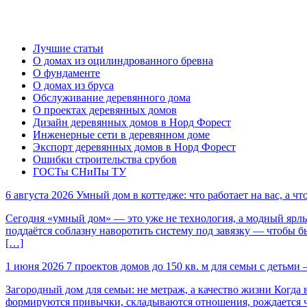
Лучшие статьи
О домах из оцилиндрованного бревна
О фундаменте
О домах из бруса
Обслуживание деревянного дома
О проектах деревянных домов
Дизайн деревянных домов в Норд Форест
Инженерные сети в деревянном доме
Экспорт деревянных домов в Норд Форест
Ошибки строительства срубов
ГОСТы СНиПы ТУ
6 августа 2026
Умный дом в коттедже: что работает на вас, а чт
Сегодня «умный дом» — это уже не технология, а модный ярлык
поддаётся соблазну наворотить систему под завязку — чтобы б
[…]
1 июня 2026
7 проектов домов до 150 кв. м для семьи с детьм
Загородный дом для семьи: не метраж, а качество жизни Когда 
формируются привычки, складываются отношения, рождается ч