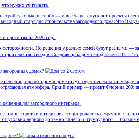
, что нужно учитывать
ь стройку только весной» — и все чаще запускают проекты осень
ыгодный старт для строительства загородного дома. Что Вы узна
 и прогнозы на 2026 год.
осторожности. Но решения у разных семей будут разными — зави
строительство сегодня Средняя цена дома «под ключ»: 95–125 ты
 в загородных домах?
е решение, при котором в доме отсутствует перекрытие между п
и потрясающая атмосфера. Яркий пример — проект Флорида 200: 
и решения для загородного интерьера
ше темные цвета в интерьере ассоциировались с мрачностью, но
— от угольно-черного до темно-синего и изумрудного — больше
]
ыгоднее?