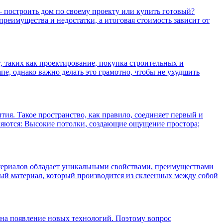
 построить дом по своему проекту или купить готовый?
преимущества и недостатки, а итоговая стоимость зависит от
т, таких как проектирование, покупка строительных и
е, однако важно делать это грамотно, чтобы не ухудшить
ия. Такое пространство, как правило, соединяет первый и
являются: Высокие потолки, создающие ощущение простора;
материалов обладает уникальными свойствами, преимуществами
ый материал, который производится из склеенных между собой
 на появление новых технологий. Поэтому вопрос