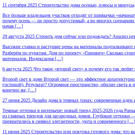
11 сентября 2025
Строительство дома осенью, плюсы и минусы
Все больше владельцев участков отходят от привычки «начинат
почему осень — не просто допустимый, а во многих сценариях в
начав […]
29 августа 2025
Строить дом сейчас или подождать? Анализ цен
Высокие ставки и растущие цены на материалы подталкивают к 
Разберём по пунктам. Дом по проекту «Гринвич» Сколько стоит 
материалов. Индексация […]
6 августа 2025
Что такое «второй свет» и почему его так любят
Второй свет в доме Второй свет — это эффектное архитектурно
гостиной). Результат? Огромное пространство, обилие света 
конечно же, […]
27 июня 2025
Дизайн дома в темных тонах: современные идеи 
Темные оттенки в интерьере: новый тренд 2025-2026 года Рань
из главных трендов для загородных домов. Глубокие оттенки 
превратились в символ элегантности, уюта и современного […
11 июня 2025
Строительство или покупка готового дома: что в