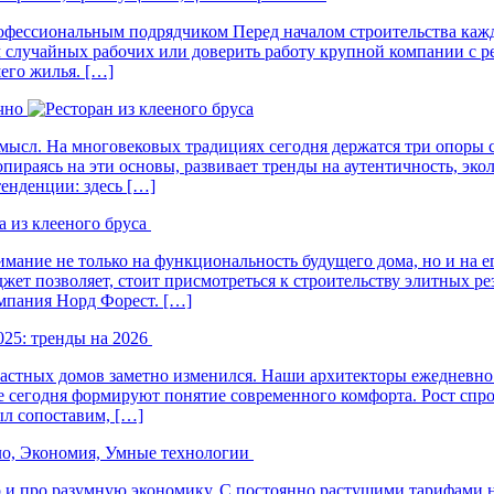
рофессиональным подрядчиком Перед началом строительства ка
 случайных рабочих или доверить работу крупной компании с ре
шего жилья. […]
чно
й смысл. На многовековых традициях сегодня держатся три опоры 
ираясь на эти основы, развивает тренды на аутентичность, эко
тенденции: здесь […]
 из клееного бруса
имание не только на функциональность будущего дома, но и на 
джет позволяет, стоит присмотреться к строительству элитных 
омпания Норд Форест. […]
25: тренды на 2026
 частных домов заметно изменился. Наши архитекторы ежедневн
е сегодня формируют понятие современного комфорта. Рост сп
ыл сопоставим, […]
ло, Экономия, Умные технологии
но и про разумную экономику. С постоянно растущими тарифами