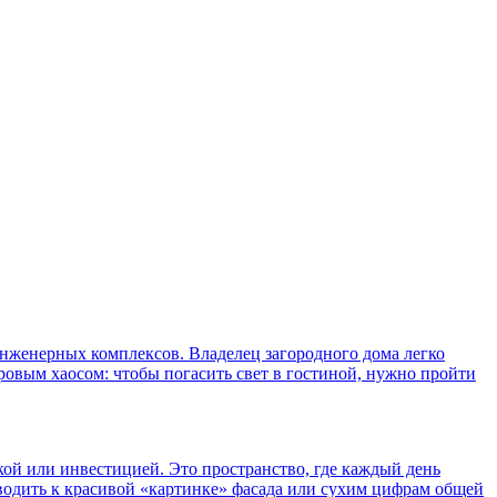
инженерных комплексов. Владелец загородного дома легко
фровым хаосом: чтобы погасить свет в гостиной, нужно пройти
пкой или инвестицией. Это пространство, где каждый день
одить к красивой «картинке» фасада или сухим цифрам общей