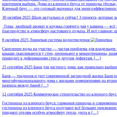
критерием выбора. Дома из клееного бруса от природы тёплые
Клееный брус — это готовый материал для энергоэффективнос
30 октября 2025
Шале актуально и сейчас! 3 проекта, которые х
Горы, хвойный аромат и кружка горячего чая у камина — всё э
благородство и атмосферу настоящего отдыха. И вот главное: ша
8 октября 2025
Ливневая система водоотведения
Скопление воды на участке — частая проблема для владельцев
крыши скапливаются у стен, проникают в микротрещины, размы
приводит к деформациям стен и другим дефектам. […]
25 сентября 2025
Баня для частного дома: как правильно выбра
Баня — традиция и уют современной загородной жизни Баня по-
многофункционального дома с жилыми помещениями на втором э
разница между баней […]
12 сентября 2025
Коммерческое строительство из клееного брус
Гостиницы из клееного бруса: гармония природы и современног
гостиницы из клееного бруса получают всё большее признание.
придают отелям особую атмосферу тепла, уюта и […]